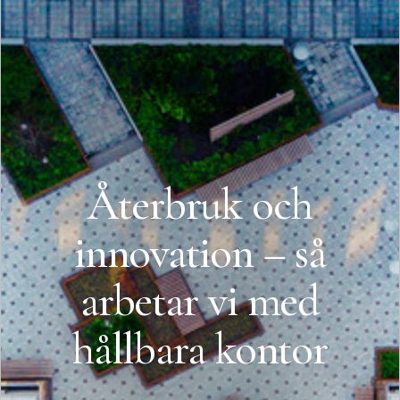
Återbruk och
innovation – så
arbetar vi med
hållbara kontor