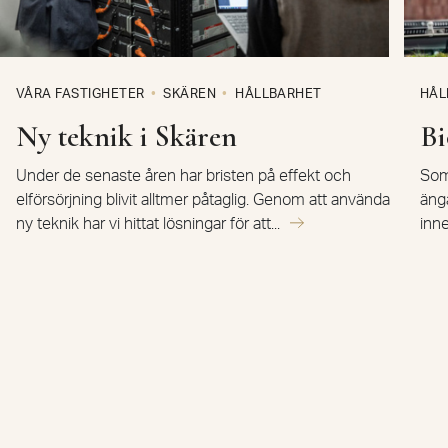
VÅRA FASTIGHETER
SKÄREN
HÅLLBARHET
HÅL
Ny teknik i Skären
Bi
Under de senaste åren har bristen på effekt och
Som
elförsörjning blivit alltmer påtaglig. Genom att använda
äng
ny teknik har vi hittat lösningar för att...
inne
Stockholm
Telefon
08 762 90 00
Kundservice
08 762 90 10