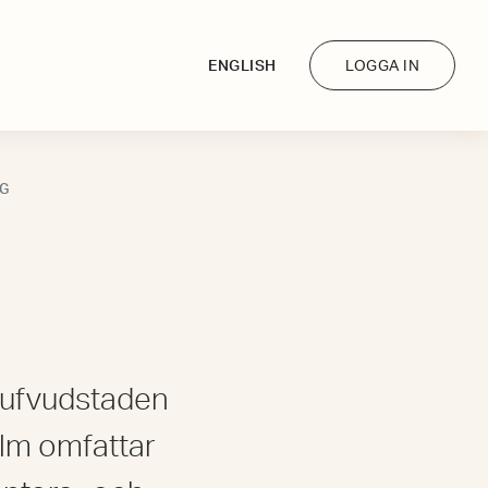
ENGLISH
LOGGA IN
G
Hufvudstaden
olm omfattar