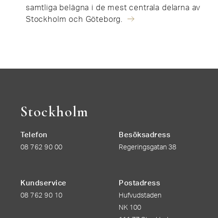
samtliga belägna i de mest centrala delarna av
Stockholm och Göteborg.
Stockholm
Telefon
Besöksadress
08 762 90 00
Regeringsgatan 38
Kundservice
Postadress
08 762 90 10
Hufvudstaden
NK 100