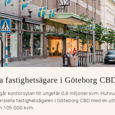
 fastighetsägare i Göteborg CB
år kontorsytan till ungefär 0,8 miljoner kvm. Hufvu
rsiella fastighetsägaren i Göteborg CBD med en uth
om 105 000 kvm.