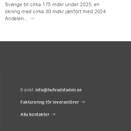
Sverige till cirka 175 mdkr under 2025, en
ökning med cirka 30 mdkr jämfört med 2024.
Andelen...
E-post:
info@hufvudstaden.se
Fakturering för leverantörer
Alla kontakter