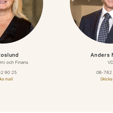
Roslund
Anders 
mi och Finans
V
2 90 25
08-762
ka mail
Skicka