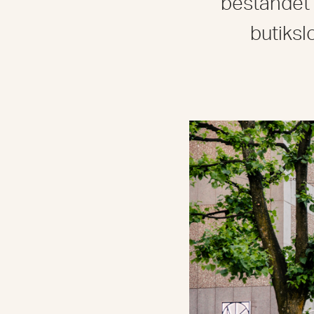
beståndet 
butiksl