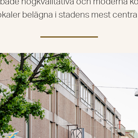
både högkvalitativa och moderna k
okaler belägna i stadens mest central