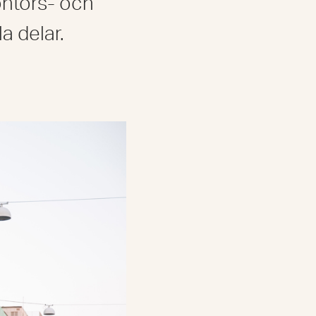
ontors- och
a delar.