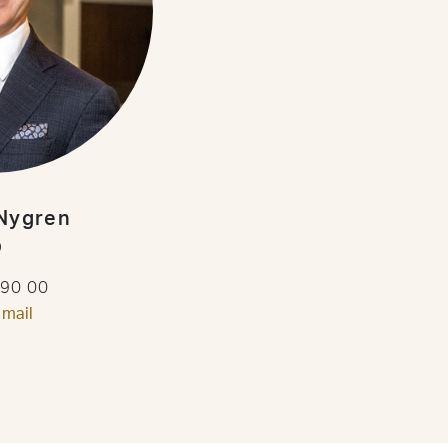
Nygren
D
 90 00
 mail