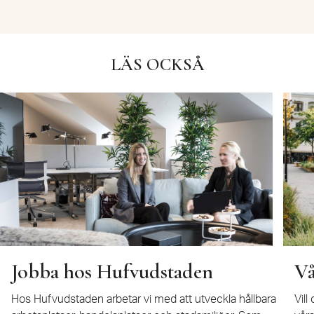
LÄS OCKSÅ
Jobba hos Hufvudstaden
Vå
Hos Hufvudstaden arbetar vi med att utveckla hållbara
Vill