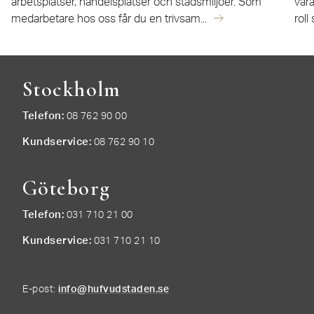
arbetsplatser, handelsplatser och stadsmiljöer. Som
vår
medarbetare hos oss får du en trivsam...
roll
Stockholm
Telefon
08 762 90 00
Kundservice
08 762 90 10
Göteborg
Telefon
031 710 21 00
Kundservice
031 710 21 10
E-post:
info@hufvudstaden.se