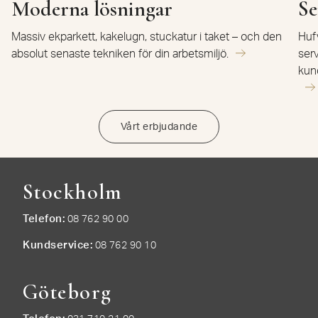
Moderna lösningar
Se
Massiv ekparkett, kakelugn, stuckatur i taket – och den
Huf
absolut senaste tekniken för din arbetsmiljö.
ser
kund
Vårt erbjudande
Stockholm
Telefon
08 762 90 00
Kundservice
08 762 90 10
Göteborg