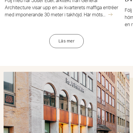
Följ med när Josef Eder, arkitekt från General
Architecture visar upp en av kvarterets maffiga entréer
Följ
med imponerande 30 meter i takhöjd. Här möts...
hör
en r
Läs mer