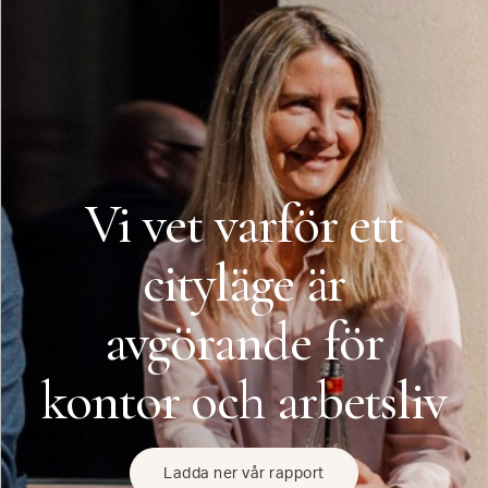
Vi vet varför ett
cityläge är
avgörande för
kontor och arbetsliv
Ladda ner vår rapport