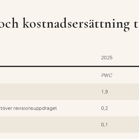
ch kostnadsersättning ti
2025
PWC
1,9
töver revisionsuppdraget
0,2
0,1