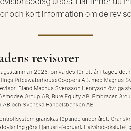
revisionsbolag utses. Här finner du 
isor och kort information om de revis
dens revisorer
lagsstämman 2026, omvaldes för ett år i taget, det 
hrlings PricewaterhouseCoopers AB, med Magnus 
evisor. Bland Magnus Svensson Henryson övriga st
 Asmodee Group AB, Bure Equity AB, Embracer Grou
n AB och Svenska Handelsbanken AB.
kontrollsystem granskas löpande under året. Granskn
dovisning görs i januari-februari. Halvårsbokslutet 