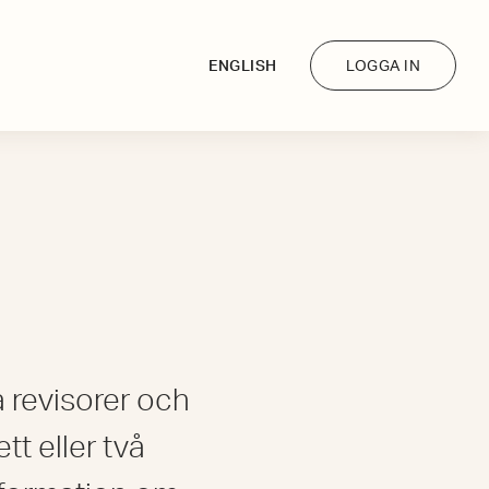
ENGLISH
LOGGA IN
å revisorer och
tt eller två