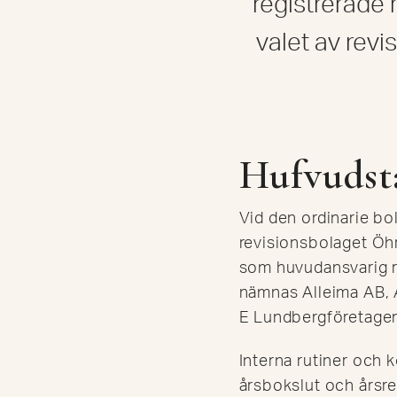
registrerade 
valet av rev
Hufvudsta
Vid den ordinarie bo
revisionsbolaget Ö
som huvudansvarig r
nämnas Alleima AB,
E Lundbergföretage
Interna rutiner och 
årsbokslut och årsre