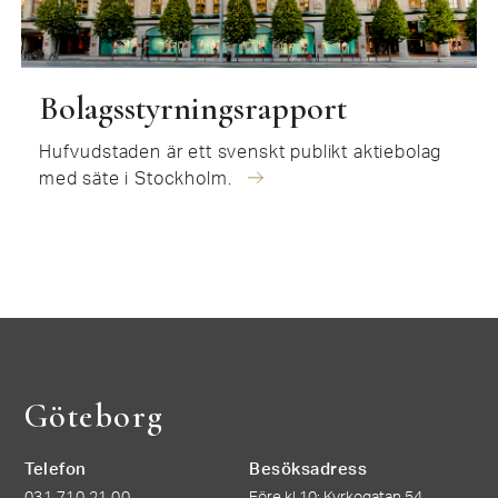
Bolagsstyrningsrapport
Hufvudstaden är ett svenskt publikt aktiebolag
med säte i Stockholm.
Göteborg
Telefon
Besöksadress
031 710 21 00
Före kl 10: Kyrkogatan 54