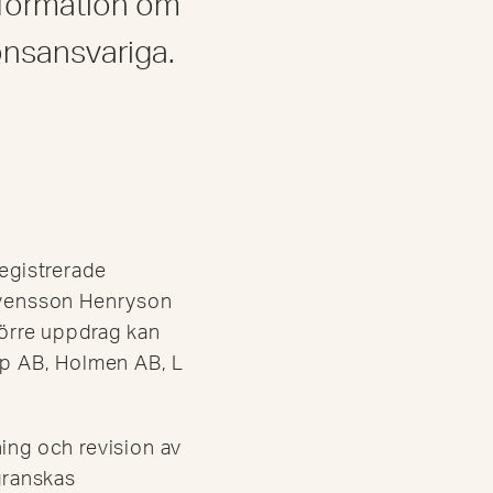
information om
onsansvariga.
registrerade
Svensson Henryson
örre uppdrag kan
p AB, Holmen AB, L
ing och revision av
granskas