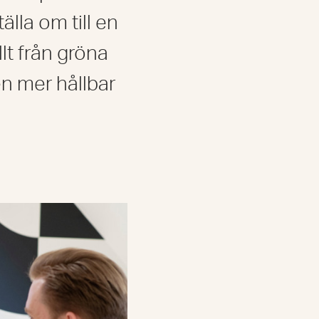
lla om till en
lt från gröna
 en mer hållbar