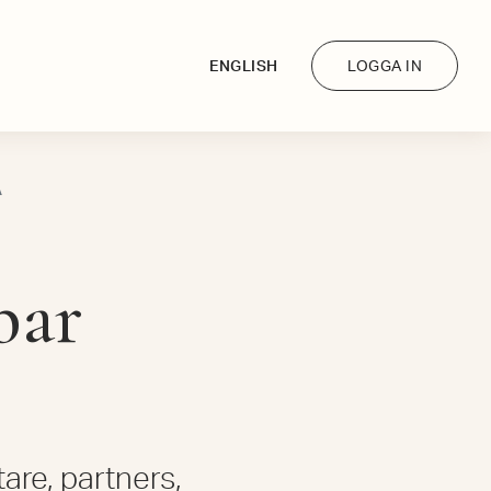
ENGLISH
LOGGA IN
A
bar
re, partners,