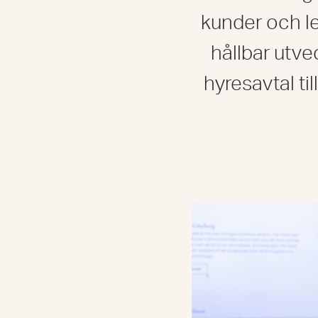
kunder och le
hållbar utve
hyresavtal til