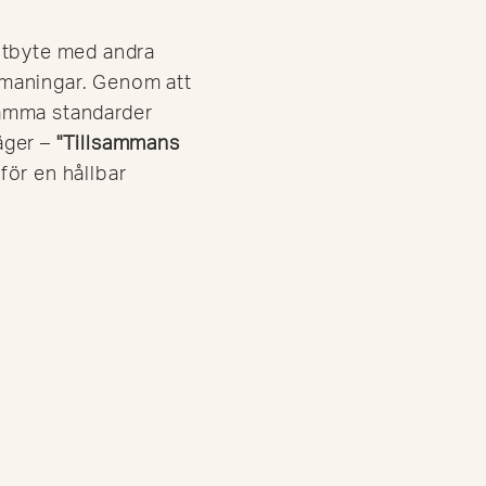
utbyte med andra
utmaningar. Genom att
samma standarder
äger –
"
Tillsammans
för en hållbar