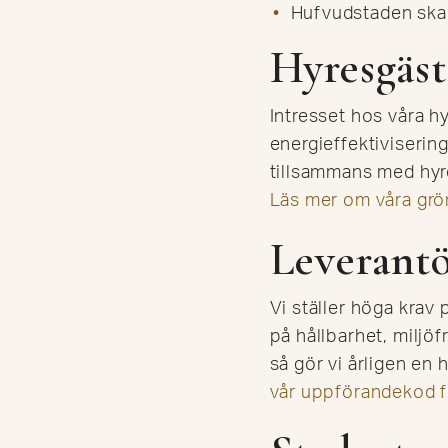
Hufvudstaden ska
Hyresgäst
Intresset hos våra h
energieffektiviserin
tillsammans med hyre
Läs mer om våra grön
Leverantö
Vi ställer höga krav
på hållbarhet, miljö
så gör vi årligen en
vår uppförandekod fö