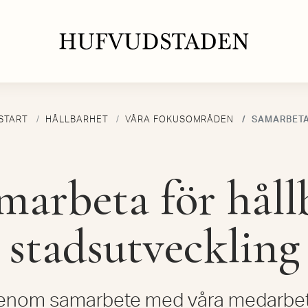
START
HÅLLBARHET
VÅRA FOKUSOMRÅDEN
SAMARBET
marbeta för håll
stadsutveckling
genom samarbete med våra medarbeta