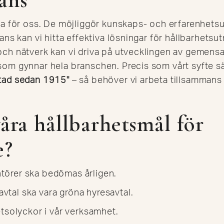
ga för oss. De möjliggör kunskaps- och erfarenhets
ans kan vi hitta effektiva lösningar för hållbarhets
v och nätverk
kan vi driva på utvecklingen av gemen
om gynnar hela branschen. Precis som vårt syfte s
tad sedan 1915"
– så behöver vi arbeta tillsammans 
våra hållbarhetsmål för
e?
törer ska bedömas årligen.
vtal ska vara gröna hyresavtal.
betsolyckor i vår verksamhet.