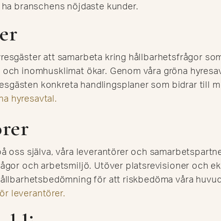
 ha branschens nöjdaste kunder.
er
yresgäster att samarbeta kring hållbarhetsfrågor som
g och inomhusklimat ökar. Genom våra gröna hyresav
sgästen konkreta handlingsplaner som bidrar till m
a hyresavtal.
rer
 på oss själva, våra leverantörer och samarbetspar
frågor och arbetsmiljö. Utöver platsrevisioner och 
 hållbarhetsbedömning för att riskbedöma våra huvu
r leverantörer.