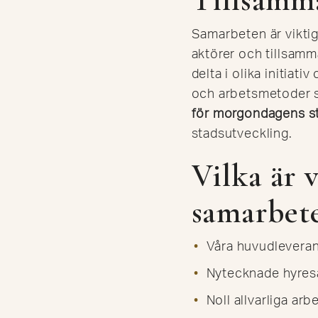
Samarbeten är vikti
aktörer och tillsamm
delta i olika initiati
och arbetsmetoder s
för morgondagens s
stadsutveckling.
Vilka är 
samarbet
Våra huvudleveran
Nytecknade hyresa
Noll allvarliga ar