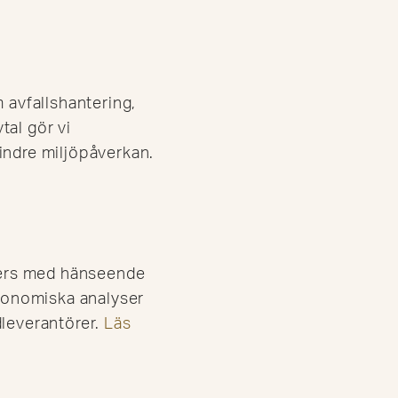
 avfallshantering,
tal gör vi
indre miljöpåverkan.
tners med hänseende
ekonomiska analyser
dleverantörer.
Läs