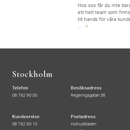
Hos oss får du inte ba
ett helt team som finns
till hands för våra kun
...
Stockholm
Telefon
Besöksadress
08 762 90 00
Regeringsgatan 38
Kundservice
Postadress
08 762 90 10
Hufvudstaden