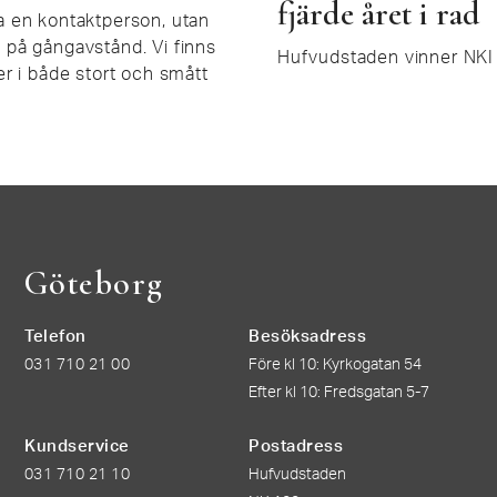
fjärde året i rad
ra en kontaktperson, utan
 på gångavstånd. Vi finns
Hufvudstaden vinner NKI fö
der i både stort och smått
Göteborg
Telefon
Besöksadress
031 710 21 00
Före kl 10: Kyrkogatan 54
Efter kl 10: Fredsgatan 5-7
Kundservice
Postadress
031 710 21 10
Hufvudstaden