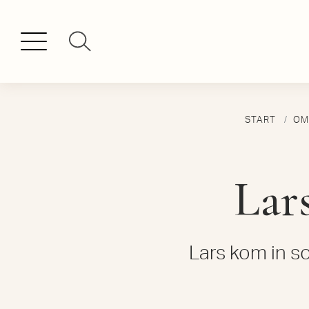
START
OM
Lar
Lars kom in s