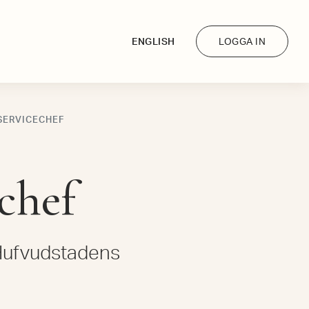
ENGLISH
LOGGA IN
 SERVICECHEF
chef
 Hufvudstadens