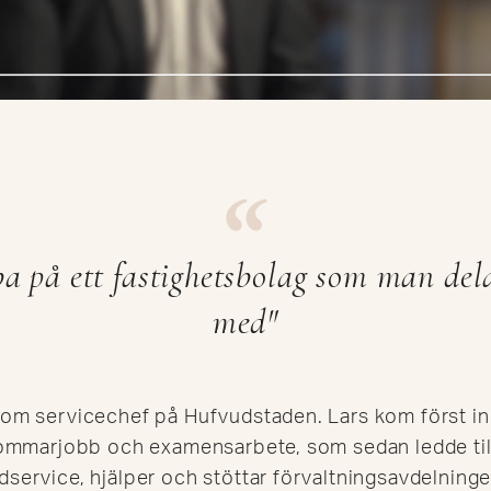
ba på ett fastighetsbolag som man del
med"
 som servicechef på Hufvudstaden. Lars kom först i
 sommarjobb och examensarbete, som sedan ledde till
dservice, hjälper och stöttar förvaltningsavdelninge