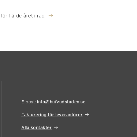
r fjärde året i rad.
E-post:
info@hufvudstaden.se
Fakturering för leverantörer
Alla kontakter