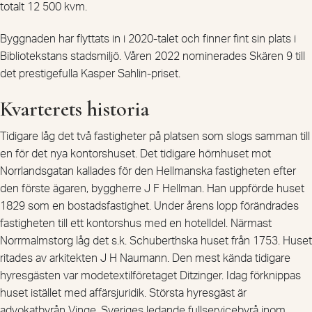
totalt 12 500 kvm.
Byggnaden har flyttats in i 2020-talet och finner fint sin plats i
Bibliotekstans stadsmiljö. Våren 2022 nominerades Skären 9 till
det prestigefulla Kasper Sahlin-priset.
Kvarterets historia
Tidigare låg det två fastigheter på platsen som slogs samman till
en för det nya kontorshuset. Det tidigare hörnhuset mot
Norrlandsgatan kallades för den Hellmanska fastigheten efter
den förste ägaren, byggherre J F Hellman. Han uppförde huset
1829 som en bostadsfastighet. Under årens lopp förändrades
fastigheten till ett kontorshus med en hotelldel. Närmast
Norrmalmstorg låg det s.k. Schuberthska huset från 1753. Huset
ritades av arkitekten J H Naumann. Den mest kända tidigare
hyresgästen var modetextilföretaget Ditzinger. Idag förknippas
huset istället med affärsjuridik. Största hyresgäst är
advokatbyrån Vinge, Sveriges ledande fullservicebyrå inom