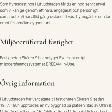
Som hyresgäst hos Hufvudstaden får du en hög servicenivå
som vi kan ge genom ett nära, engagerat och personligt
samarbete. Vi har alltid gångavstånd till våra hyresgäster och tar
emot felanmälan dygnet runt.
Miljöcertifierad fastighet
Fastigheten Skären 9 har betyget Excellent enligt
miljöcertifieringssystemet BREEAM In-Use.
Övrig information
Hufvudstaden har varit ägare till fastigheten Skären 9 sedan
1917. 1984 uppfördes en ny byggnad på platsen ritad av Uhlin &
Malm Arkitektkontor AB. Arkitekt Sune Malmquist fick sedan i