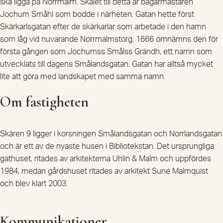
ska ligga på Norrmalm. Skälet till detta är bagarmästaren
Jochum Småhl som bodde i närheten. Gatan hette först
Skärkarlsgatan efter de skärkarlar som arbetade i den hamn
som låg vid nuvarande Norrmalmstorg. 1666 omnämns den för
första gången som Jochumss Smålss Grändh, ett namn som
utvecklats till dagens Smålandsgatan. Gatan har alltså mycket
lite att göra med landskapet med samma namn.
Om fastigheten
Skären 9 ligger i korsningen Smålandsgatan och Norrlandsgatan
och är ett av de nyaste husen i Bibliotekstan. Det ursprungliga
gathuset, ritades av arkitekterna Uhlin & Malm och uppfördes
1984, medan gårdshuset ritades av arkitekt Sune Malmquist
och blev klart 2003.
Kommunikationer