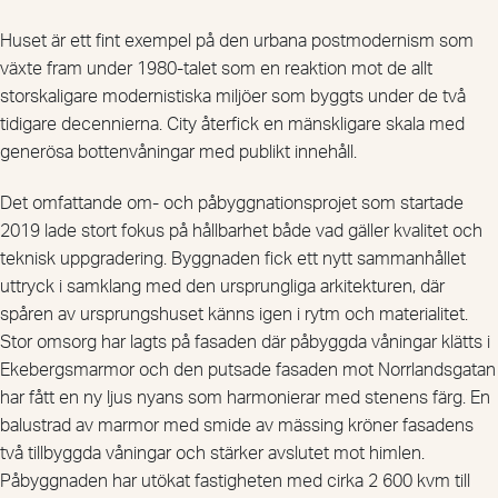
Huset är ett fint exempel på den urbana postmodernism som
växte fram under 1980-talet som en reaktion mot de allt
storskaligare modernistiska miljöer som byggts under de två
tidigare decennierna. City återfick en mänskligare skala med
generösa bottenvåningar med publikt innehåll.
Det omfattande om- och påbyggnationsprojet som startade
2019 lade stort fokus på hållbarhet både vad gäller kvalitet och
teknisk uppgradering. Byggnaden fick ett nytt sammanhållet
uttryck i samklang med den ursprungliga arkitekturen, där
spåren av ursprungshuset känns igen i rytm och materialitet.
Stor omsorg har lagts på fasaden där påbyggda våningar klätts i
Ekebergsmarmor och den putsade fasaden mot Norrlandsgatan
har fått en ny ljus nyans som harmonierar med stenens färg. En
balustrad av marmor med smide av mässing kröner fasadens
två tillbyggda våningar och stärker avslutet mot himlen.
Påbyggnaden har utökat fastigheten med cirka 2 600 kvm till