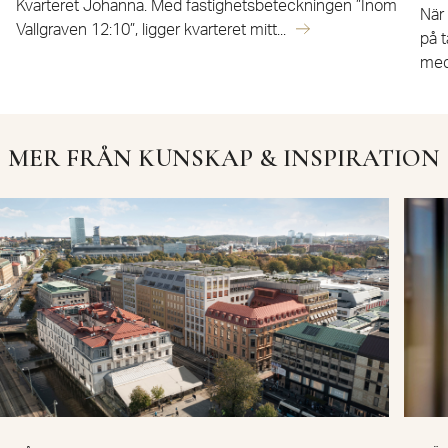
Kvarteret Johanna. Med fastighetsbeteckningen ”Inom
När
Vallgraven 12:10”, ligger kvarteret mitt...
på t
med
MER FRÅN KUNSKAP & INSPIRATION