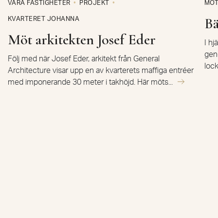
VÅRA FASTIGHETER
PROJEKT
MÖT
KVARTERET JOHANNA
Bä
Möt arkitekten Josef Eder
I hj
gen
Följ med när Josef Eder, arkitekt från General
lock
Architecture visar upp en av kvarterets maffiga entréer
med imponerande 30 meter i takhöjd. Här möts...
Stockholm
Telefon
08 762 90 00
Kundservice
08 762 90 10
Göteborg