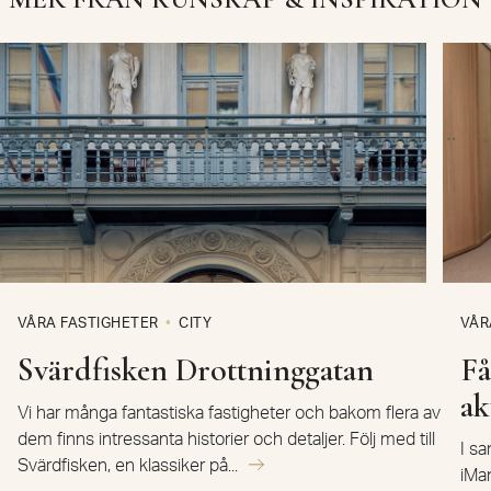
VÅRA FASTIGHETER
CITY
VÅR
Svärdfisken Drottninggatan
Få
ak
Vi har många fantastiska fastigheter och bakom flera av
dem finns intressanta historier och detaljer. Följ med till
I s
Svärdfisken, en klassiker på...
iMan