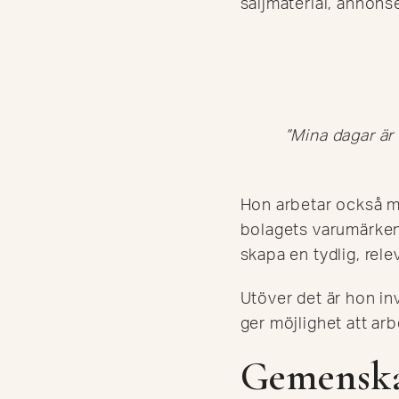
säljmaterial, annons
”Mina dagar är 
Hon arbetar också me
bolagets varumärken 
skapa en tydlig, rel
Utöver det är hon i
ger möjlighet att a
Gemenskap