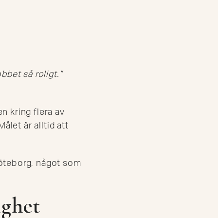
bbet så roligt.”
n kring flera av
et är alltid att
Göteborg, något som
ighet