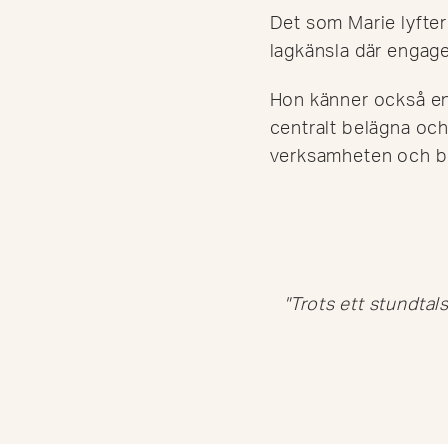
Det som Marie lyfter 
lagkänsla där engag
Hon känner också en 
centralt belägna och
verksamheten och bid
"Trots ett stundtal