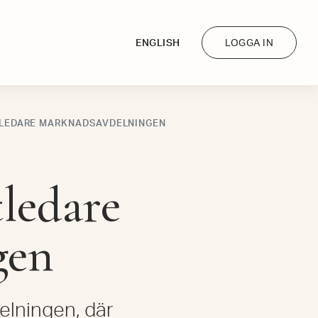
ENGLISH
LOGGA IN
TLEDARE MARKNADSAVDELNINGEN
tledare
gen
elningen, där