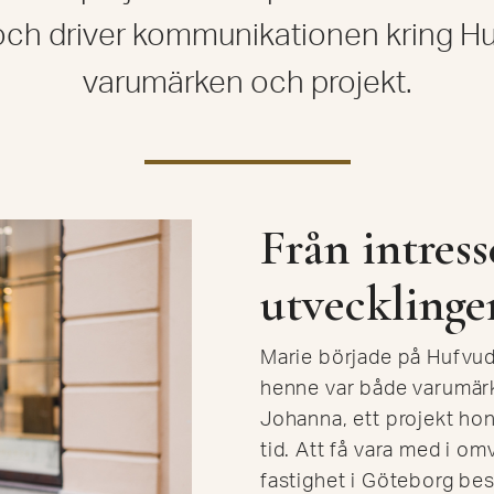
och driver kommunikationen kring H
varumärken och projekt.
Från intresse
utvecklinge
Marie började på Hufvu
henne var både varumärk
Johanna, ett projekt hon 
tid. Att få vara med i om
fastighet i Göteborg be