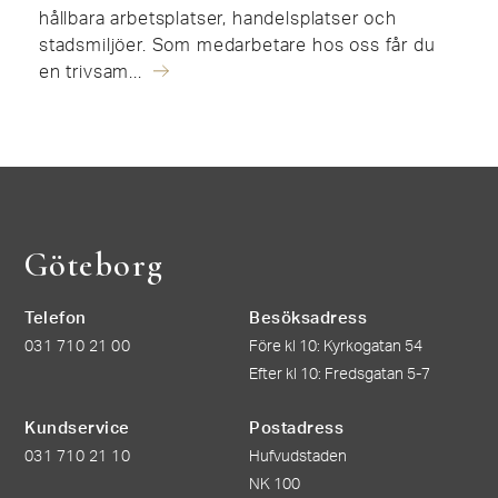
hållbara arbetsplatser, handelsplatser och
stadsmiljöer. Som medarbetare hos oss får du
en trivsam...
Göteborg
Telefon
Besöksadress
031 710 21 00
Före kl 10: Kyrkogatan 54
Efter kl 10: Fredsgatan 5-7
Kundservice
Postadress
031 710 21 10
Hufvudstaden
NK 100