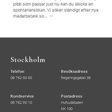
jobb som passar just nu kan du skicka en
spontanansökan. Vi söker ständigt efter nya
medarbetare so...
Stockholm
Telefon
Besöksadress
08 762 90 00
Regeringsgatan 38
Kundservice
Postadress
08 762 90 10
Hufvudstaden
NK 100