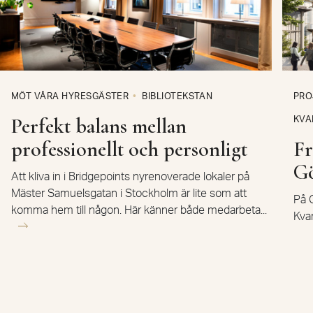
MÖT VÅRA HYRESGÄSTER
BIBLIOTEKSTAN
PRO
Perfekt balans mellan
KVA
professionellt och personligt
Fr
G
Att kliva in i Bridgepoints nyrenoverade lokaler på
Mäster Samuelsgatan i Stockholm är lite som att
På G
komma hem till någon. Här känner både medarbeta...
Kva
mod
Stockholm