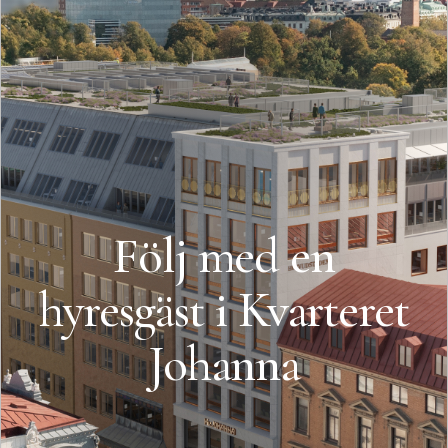
Följ med en
hyresgäst i Kvarteret
Johanna